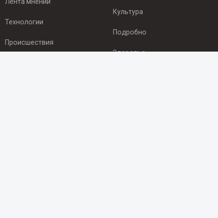
Лента мнений
Культура
Технологии
Подробно
Происшествия
Здоровье
Экономика
ПОДПИСКА
Подпишись на рассылку NEWSROOM24
и будь
в курсе новостей в своём городе:
Подписаться
© 2012 - 2025 ООО "Ньюсрум" (ИА Newsroom24 (Ньюсрум24).
Учредитель — ООО "Ньюсрум"
Свидетельство о регистрации СМИ ИА № ФС 77 - 45920 от 22.07.2011г.
выдано Федеральной службой по надзору в сфере связи,
информационных технологий и массовый коммуникаций.