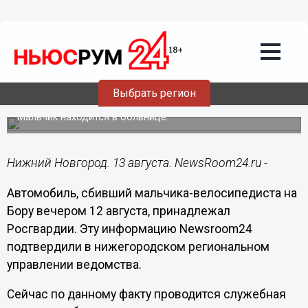
Происшествия
13.08.2021
14:39
Автомобиль «Росгвардии» сбил 11-
Выбрать регион
летнего велосипедиста на Бору
Мальчик находится в больнице.
Нижний Новгород. 13 августа. NewsRoom24.ru -
Автомобиль, сбивший мальчика-велосипедиста на
Бору вечером 12 августа, принадлежал
Росгвардии. Эту информацию Newsroom24
подтвердили в нижегородском региональном
управлении ведомства.
Сейчас по данному факту проводится служебная