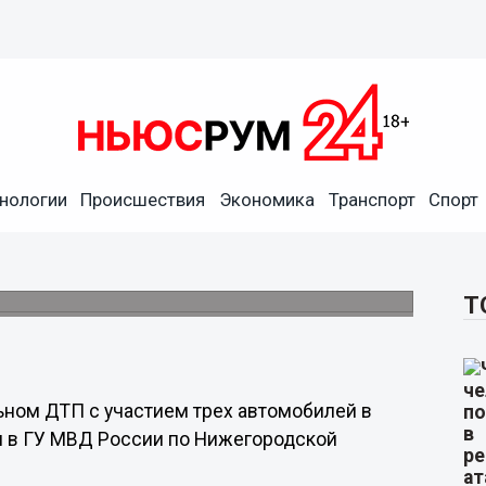
нологии
Происшествия
Экономика
Транспорт
Спорт
вого ДТП с погибшим в
дполагаемый виновник аварии.
Т
ьном ДТП с участием трех автомобилей в
и в ГУ МВД России по Нижегородской