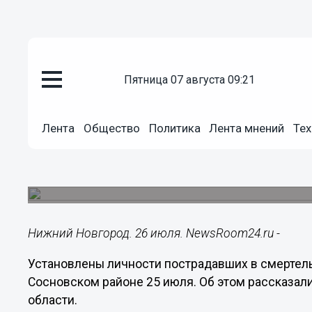
пятница 07 августа 09:21
Происшествия
26.07.2021
14:32
Лента
Общество
Политика
Лента мнений
Тех
Появились подробности массо
Сосновском районе
Несовместимые с жизнью травмы получил пре
Нижний Новгород. 26 июля. NewsRoom24.ru -
Установлены личности пострадавших в смертел
Сосновском районе 25 июля. Об этом рассказал
области.