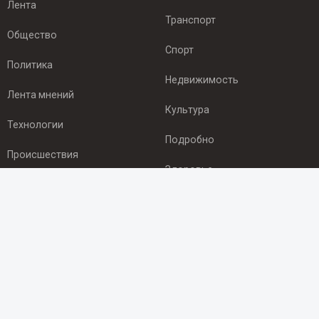
Лента
Транспорт
Общество
Спорт
Политика
Недвижимость
Лента мнений
Культура
Технологии
Подробно
Происшествия
Здоровье
Экономика
ПОДПИСКА
Подпишись на рассылку NEWSROOM24
и будь
в курсе новостей в своём городе:
Подписаться