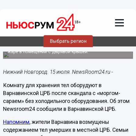
Происшествия
15.07.2021
17:04
Комнату для хранения тел оборудуют в
Варнавинской ЦРБ в 2021 году
Выбрать регион
Жители пожаловались, что тела умерших держат на
жаре в помещении с дырявой крышей.
Нижний Новгород. 15 июля. NewsRoom24.ru -
Комнату для хранения тел оборудуют в
Варнавинской ЦРБ после скандала с «моргом-
сараем» без холодильного оборудования. Об этом
Newsroom24 сообщили в Варнавинской ЦРБ.
Напомним
, жители Варнавина возмущены
содержанием тел умерших в местной ЦРБ. Семьи