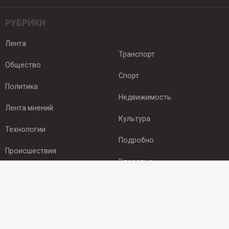
РУБРИКИ
Лента
Транспорт
Общество
Спорт
Политика
Недвижимость
Лента мнений
Культура
Технологии
Подробно
Происшествия
Здоровье
Экономика
ПОДПИСКА
Подпишись на рассылку NEWSROOM24
и будь
в курсе новостей в своём городе: