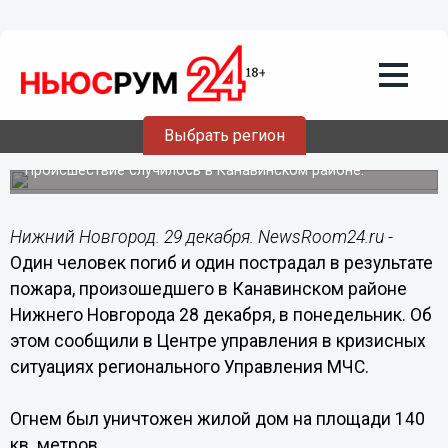
Происшествия
29.12.2020
08:12
Один человек погиб при пожаре в
Выбрать регион
жилом доме в Нижнем Новгороде
Происшествие случилось в Канавинском районе.
Нижний Новгород. 29 декабря. NewsRoom24.ru -
Один человек погиб и один пострадал в результате
пожара, произошедшего в Канавинском районе
Нижнего Новгорода 28 декабря, в понедельник. Об
этом сообщили в Центре управления в кризисных
ситуациях регионального Управления МЧС.
Огнем был уничтожен жилой дом на площади 140
кв. метров.