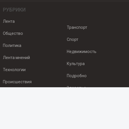
РУБРИКИ
Лента
Транспорт
Общество
Спорт
Политика
Недвижимость
Лента мнений
Культура
Технологии
Подробно
Происшествия
Здоровье
Экономика
ПОДПИСКА
Подпишись на рассылку NEWSROOM24
и будь
в курсе новостей в своём городе: