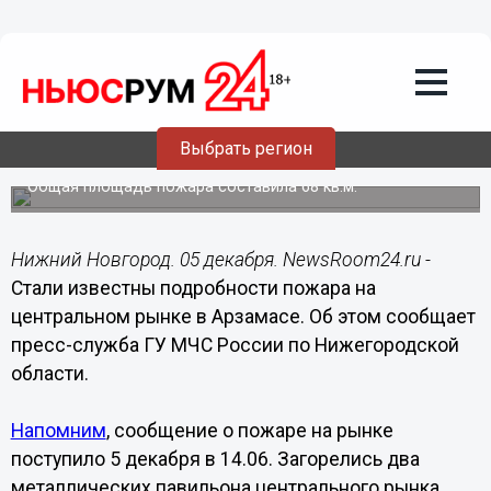
Происшествия
05.12.2020
20:16
Стали известны подробности пожара
Выбрать регион
на арзамасском рынке
Общая площадь пожара составила 68 кв.м.
Нижний Новгород. 05 декабря. NewsRoom24.ru -
Стали известны подробности пожара на
центральном рынке в Арзамасе. Об этом сообщает
пресс-служба ГУ МЧС России по Нижегородской
области.
Напомним
, сообщение о пожаре на рынке
поступило 5 декабря в 14.06. Загорелись два
металлических павильона центрального рынка,