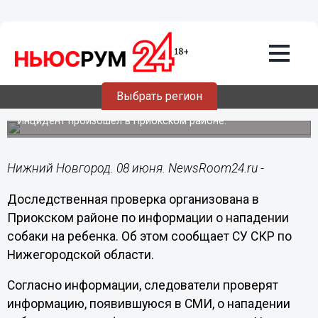
Происшествия
08.06.2020
18:43
СК проверит информацию о нападении
Выбрать регион
мастифа на маленького нижегородца
Инцидент произошел в Приокском районе.
Нижний Новгород. 08 июня. NewsRoom24.ru -
Доследственная проверка организована в
Приокском районе по информации о нападении
собаки на ребенка. Об этом сообщает СУ СКР по
Нижегородской области.
Согласно информации, следователи проверят
информацию, появившуюся в СМИ, о нападении