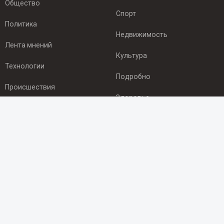
Общество
Спорт
Политика
Недвижимость
Лента мнений
Культура
Технологии
Подробно
Происшествия
Здоровье
Экономика
ПОДПИСКА
Подпишись на рассылку NEWSROOM24
и будь
в курсе новостей в своём городе:
Подписаться