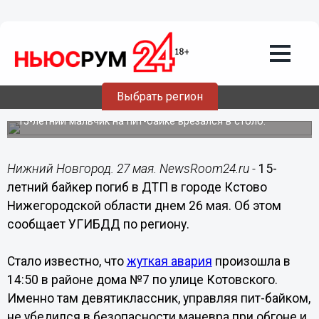
Происшествия
27.05.2020
11:35
Появились подробности смертельного
Выбрать регион
ДТП с ребенком в Кстове
15-летний мальчик на пит-байке врезался в столб.
Нижний Новгород. 27 мая. NewsRoom24.ru -
15-
летний байкер погиб в ДТП в городе Кстово
Нижегородской области днем 26 мая. Об этом
сообщает УГИБДД по региону.
Стало известно, что
жуткая авария
произошла в
14:50 в районе дома №7 по улице Котовского.
Именно там девятиклассник, управляя пит-байком,
не убедился в безопасности маневра при обгоне и