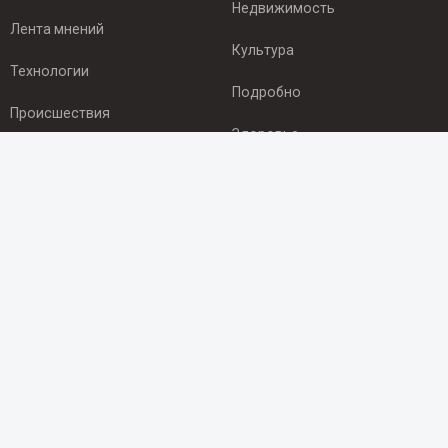
Недвижимость
Лента мнений
Культура
Технологии
Подробно
Происшествия
Здоровье
Экономика
ПОДПИСКА
Подпишись на рассылку NEWSROOM24
и будь
в курсе новостей в своём городе:
Подписаться
© 2012 - 2025 ООО "Ньюсрум" (ИА Newsroom24 (Ньюсрум24).
Учредитель — ООО "Ньюсрум"
Свидетельство о регистрации СМИ ИА № ФС 77 - 45920 от 22.07.2011г.
выдано Федеральной службой по надзору в сфере связи,