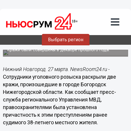
Происшествия
27.03.2019
22:44
Рубли, валюту, золото и планшет украл
Выбрать регион
рецидивист в Богородске
Кражи были совершены в декабре прошлого года.
Нижний Новгород. 27 марта. NewsRoom24.ru -
Сотрудники уголовного розыска раскрыли две
кражи, произошедшие в городе Богородск
Нижегородской области. Как сообщает пресс-
служба регионального Управления МВД,
правоохранителями была установлена
причастность к этим преступлениям ранее
судимого 38-летнего местного жителя.