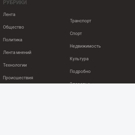
РУБРИКИ
Лента
Транспорт
Общество
Спорт
Политика
Недвижимость
Лента мнений
Культура
Технологии
Подробно
Происшествия
Здоровье
Экономика
ПОДПИСКА
Подпишись на рассылку NEWSROOM24
и будь
в курсе новостей в своём городе: