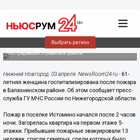
Происшествия
03.04.2019
15:28
61-летняя женщина
госпитализирована после пожара в
Выбрать регион
Балахнинском районе
Пострадавшая отравилась дымом.
Нижний Новгород. 03 апреля. NewsRoom24.ru -
61-
летняя женщина госпитализирована после пожара
в Балахнинском районе. Об этом сообщает пресс-
служба ГУ МЧС России по Нижегородской области.
Пожар в поселке Истомино начался после 2 часов
ночи. Загорелась квартира на первом этаже 5-
этажки. Прибывшие пожарные эвакуировали 13
человек, спасли семерых, среди которых было