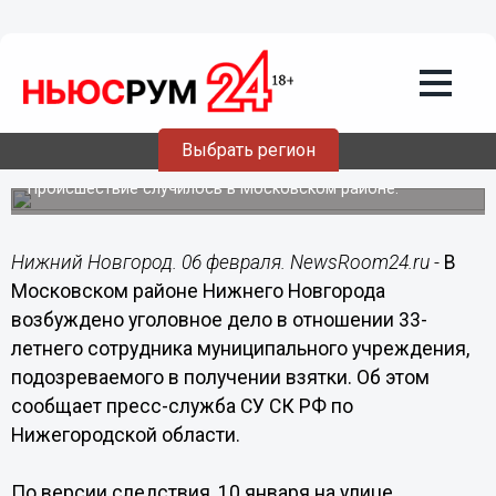
Происшествия
06.02.2019
09:15
Сотрудник муниципального
учреждения задержан за взятку в
Выбрать регион
Нижнем Новгороде
Происшествие случилось в Московском районе.
Нижний Новгород. 06 февраля. NewsRoom24.ru -
В
Московском районе Нижнего Новгорода
возбуждено уголовное дело в отношении 33-
летнего сотрудника муниципального учреждения,
подозреваемого в получении взятки. Об этом
сообщает пресс-служба СУ СК РФ по
Нижегородской области.
По версии следствия, 10 января на улице