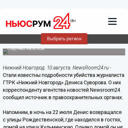
Происшествия
10.08.2018
06:40
Стали известны подробности убийства
журналиста Дениса Суворова
Выбрать регион
Убийство произошло после совместного употребления
спиртных напитков.
Нижний Новгород. 10 августа. NewsRoom24.ru -
Стали известны подробности убийства журналиста
ГТРК «Нижний Новгород» Дениса Суворова. О них
корреспонденту агентства новостей Newsroom24
сообщил источник в правоохранительных органах.
Напомним, в ночь на 22 июля Денис возвращался
с улицы Рождественской, где находился в гостях,
домой на улицу Кудьминскую. Однако домой он не