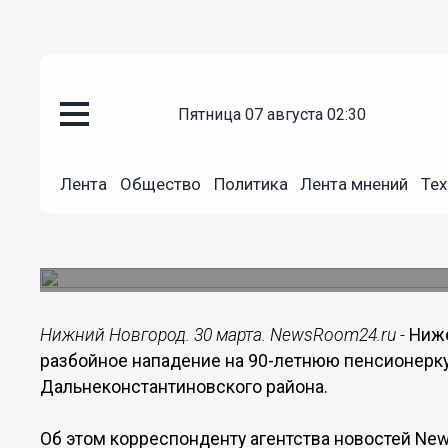
пятница 07 августа 02:30
Происшествия
30.03.2018
02:15
Лента
Общество
Политика
Лента мнений
Тех
Три цыганки напали на пенсио
области
Преступление произошло в Дальнеконстантино
Нижний Новгород. 30 марта. NewsRoom24.ru -
Ниж
разбойное нападение на 90-летнюю пенсионерк
Дальнеконстантиновского района.
Об этом корреспонденту агентства новостей N