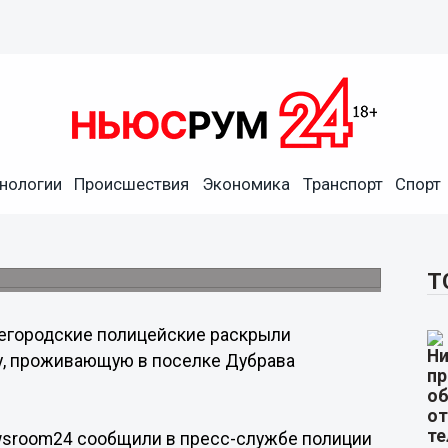
нологии
Происшествия
Экономика
Транспорт
Спорт
нерку в Нижегородской
вском районе.
Т
егородские полицейские раскрыли
у, проживающую в поселке Дубрава
ewsroom24 сообщили в пресс-службе полиции