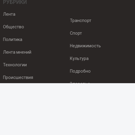
РУБРИКИ
Лента
Транспорт
Общество
Спорт
Политика
Недвижимость
Лента мнений
Культура
Технологии
Подробно
Происшествия
Здоровье
Экономика
ПОДПИСКА
Подпишись на рассылку NEWSROOM24
и будь
в курсе новостей в своём городе: