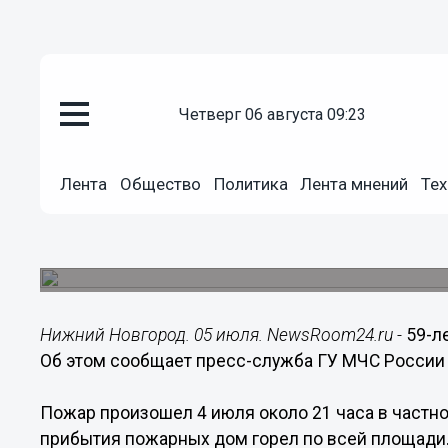
четверг 06 августа 09:23
Происшествия
05.07.2017
13:26
Лента
Общество
Политика
Лента мнений
Тех
59-летняя женщина погибла на
Городце
Дом полностью сгорел.
Нижний Новгород. 05 июля. NewsRoom24.ru -
59-л
Об этом сообщает пресс-служба ГУ МЧС России
Пожар произошел 4 июля около 21 часа в частн
прибытия пожарных дом горел по всей площади.