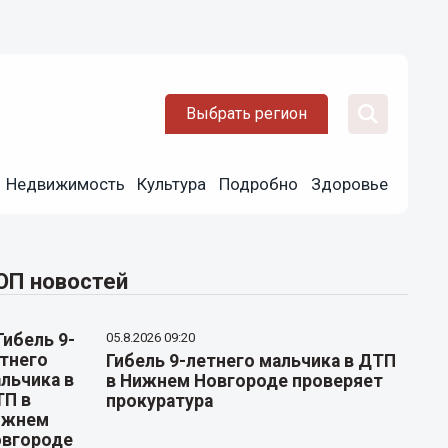
Выбрать регион
Недвижимость
Культура
Подробно
Здоровье
ОП новостей
05.8.2026 09:20
Гибель 9-летнего мальчика в ДТП
в Нижнем Новгороде проверяет
прокуратура