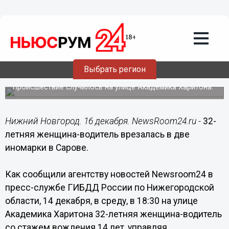
Происшествия
16.12.2016
07:45
32-летняя женщина-водитель
Выбрать регион
врезалась в две иномарки в Сарове
Происшествие случилось на улице Академика Харитона.
Нижний Новгород. 16 декабря. NewsRoom24.ru -
32-
летняя женщина-водитель врезалась в две
иномарки в Сарове.
Как сообщили агентству новостей Newsroom24 в
пресс-службе ГИБДД России по Нижегородской
области, 14 декабря, в среду, в 18:30 на улице
Академика Харитона 32-летняя женщина-водитель
со стажем вождения 14 лет, управляя