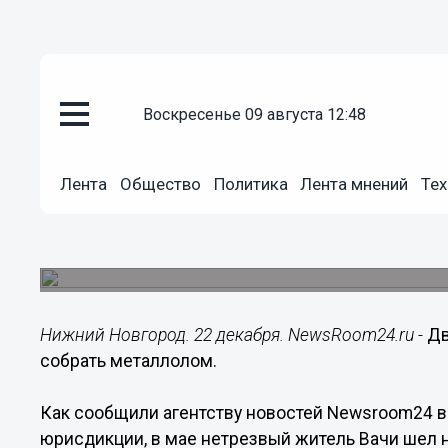
воскресенье 09 августа 12:48
Происшествия
22.12.2016
19:58
Лента
Общество
Политика
Лента мнений
Тех
Два дома поджег пьяный ниже
металлолом
Происшествие случилось в Вачском районе.
Нижний Новгород. 22 декабря. NewsRoom24.ru -
Дв
собрать металлолом.
Как сообщили агентству новостей Newsroom24 
юрисдикции, в мае нетрезвый житель Вачи шел н