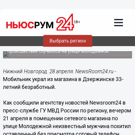
Происшествия
28.04.2016
23:19
Мобильник украл из магазина в
Выбрать регион
Дзержинске 33-летний безработный
Происшествие случилось на улице Молодежной.
Нижний Новгород. 28 апреля. NewsRoom24.ru -
Мобильник украл из магазина в Дзержинске 33-
летний безработный.
Как сообщили агентству новостей Newsroom24 в
пресс-службе ГУ МВД России по региону, вечером
21 апреля в помещении сетевого магазина по
улице Молодежной неизвестный мужчина похитил
оставленный без присмотра сотовый телефон