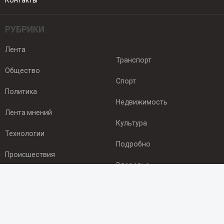
Контакты
РУБРИКИ
Лента
Транспорт
Общество
Спорт
Политика
Недвижимость
Лента мнений
Культура
Технологии
Подробно
Происшествия
Здоровье
Экономика
ПОДПИСКА
Подпишись на рассылку NEWSROOM24
и будь
в курсе новостей в своём городе: