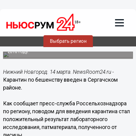
Происшествия
14.03.2016
09:04
Карантин по бешенству введен в
Сергачском районе
Выбрать регион
Это первый случай бешенства в Сергачском районе в
2016 году.
Нижний Новгород. 14 марта. NewsRoom24.ru -
Карантин по бешенству введен в Сергачском
районе.
Как сообщает пресс-служба Россельхознадзора
по региону, поводом для введения карантина стал
положительный результат лабораторного
исследования, патматериала, полученного от
лисицы.