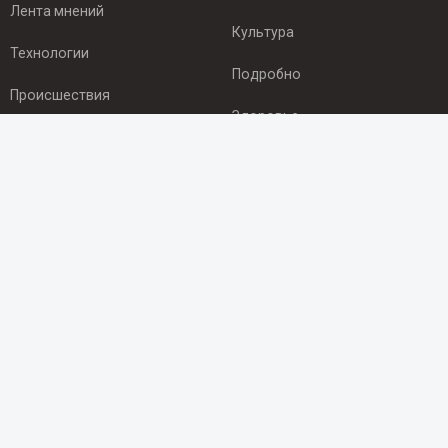
Лента мнений
Культура
Технологии
Подробно
Происшествия
Здоровье
Экономика
ПОДПИСКА
Подпишись на рассылку NEWSROOM24
и будь
в курсе новостей в своём городе:
Подписаться
© 2012 - 2025 ООО "Ньюсрум" (ИА Newsroom24 (Ньюсрум24).
Учредитель — ООО "Ньюсрум"
Свидетельство о регистрации СМИ ИА № ФС 77 - 45920 от 22.07.2011г.
выдано Федеральной службой по надзору в сфере связи,
информационных технологий и массовый коммуникаций.