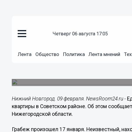
четверг 06 августа 17:05
Происшествия
09.02.2016
13:26
Лента
Общество
Политика
Лента мнений
Тех
Еду украл 35-летний бомж, нап
Советском районе
Мужчина был ранее судим.
Нижний Новгород. 09 февраля. NewsRoom24.ru -
Е
квартиры в Советском районе. Об этом сообщае
Нижегородской области.
Грабеж произошел 17 января. Неизвестный, нахо