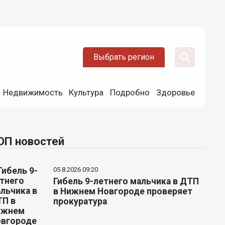
Выбрать регион
Недвижимость
Культура
Подробно
Здоровье
ОП новостей
05.8.2026 09:20
Гибель 9-летнего мальчика в ДТП
в Нижнем Новгороде проверяет
прокуратура