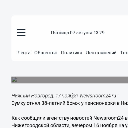
пятница 07 августа 13:29
Происшествия
17.11.2015
20:45
Лента
Общество
Политика
Лента мнений
Тех
Сумку отнял 38-летний бомж у
Новгороде
Злоумышленник был задержан полицейскими.
Нижний Новгород. 17 ноября. NewsRoom24.ru -
Сумку отнял 38-летний бомж у пенсионерки в Н
Как сообщили агентству новостей Newsroom24 
Нижегородской области, вечером 16 ноября на 