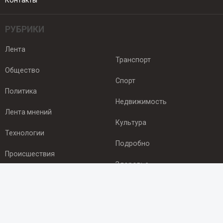
Контакты
РУБРИКИ
Лента
Транспорт
Общество
Спорт
Политика
Недвижимость
Лента мнений
Культура
Технологии
Подробно
Происшествия
Здоровье
Экономика
ПОДПИСКА
Подпишись на рассылку NEWSROOM24
и будь
в курсе новостей в своём городе: