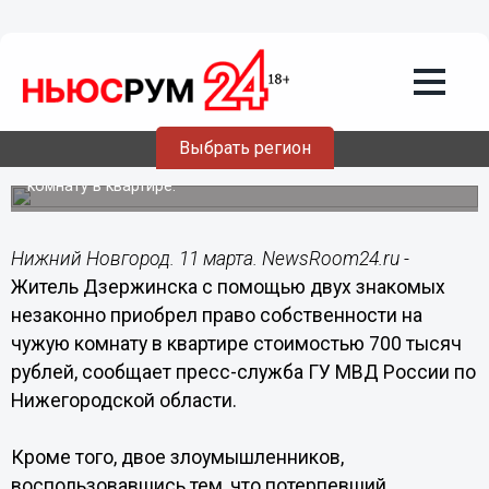
Происшествия
11.03.2015
16:30
Трое нижегородцев, укравших
недвижимость, предстанут перед
судом
Выбрать регион
Жители Дзержинска незаконно получили права на
комнату в квартире.
Нижний Новгород. 11 марта. NewsRoom24.ru -
Житель Дзержинска с помощью двух знакомых
незаконно приобрел право собственности на
чужую комнату в квартире стоимостью 700 тысяч
рублей, сообщает пресс-служба ГУ МВД России по
Нижегородской области.
Кроме того, двое злоумышленников,
воспользовавшись тем, что потерпевший