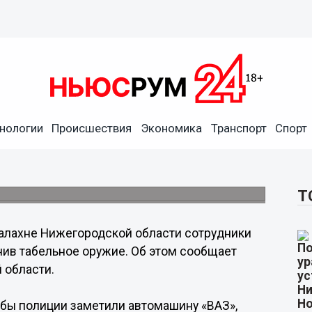
нологии
Происшествия
Экономика
Транспорт
Спорт
троили погоню со стрельбой
им и попытался скрыться.
Т
алахне Нижегородской области сотрудники
нив табельное оружие. Об этом сообщает
 области.
бы полиции заметили автомашину «ВАЗ»,