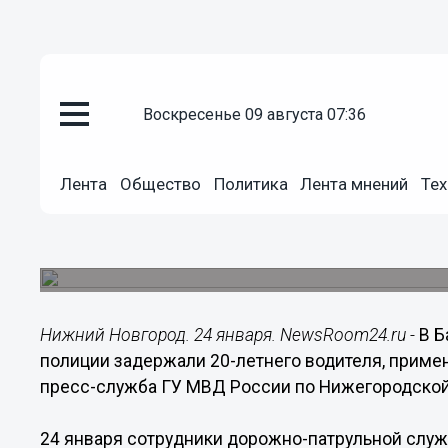
воскресенье 09 августа 07:36
Происшествия
24.01.2015
23:36
Лента
Общество
Политика
Лента мнений
Тех
Нижегородские полицейские ус
и задержали нарушителя
Нарушитель не пожелал подчиниться полицейск
Нижний Новгород. 24 января. NewsRoom24.ru -
В Б
полиции задержали 20-летнего водителя, приме
пресс-служба ГУ МВД России по Нижегородской
24 января сотрудники дорожно-патрульной служ