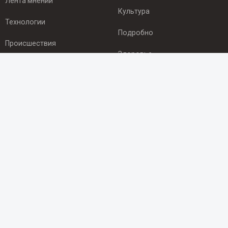
Лента мнений
Культура
Технологии
Подробно
Происшествия
Здоровье
Экономика
ПОДПИСКА
Подпишись на рассылку NEWSROOM24
и будь
в курсе новостей в своём городе:
Подписаться
© 2012 - 2025 ООО "Ньюсрум" (ИА Newsroom24 (Ньюсрум24).
Учредитель — ООО "Ньюсрум"
Свидетельство о регистрации СМИ ИА № ФС 77 - 45920 от 22.07.2011г.
выдано Федеральной службой по надзору в сфере связи,
информационных технологий и массовый коммуникаций.