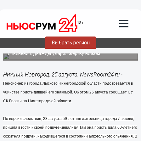
Происшествия
25.08.2014
17:30
Пенсионер из Лыскова подозревается
в убийстве пристыдившей его
знакомой
Выбрать регион
Подозреваемый, находясь в состоянии алкогольного
опьянения, дважды ударил жертву ножом.
Нижний Новгород. 25 августа. NewsRoom24.ru -
Пенсионер из города Лысково Нижегородской области подозревается в
убийстве пристыдившей его знакомой. Об этом 25 августа сообщает СУ
СК России по Нижегородской области.
По версии следствия, 23 августа 59-летняя жительница города Лысково,
пришла в гости к своей подруге-инвалиду. Там она прис
тыдила 60-летнего
сожителя подруги, находившегося в состоянии алкогольного опьянения. В