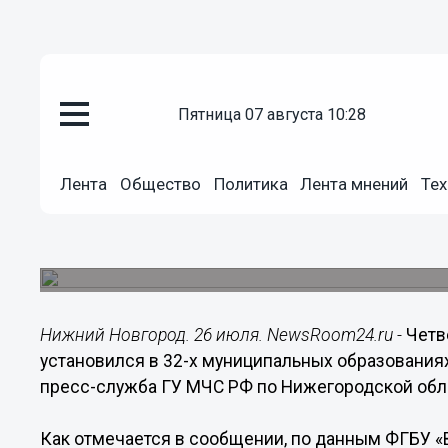
Происшествия
пятница 07 августа 10:28
26.07.2014
12:02
Четвертый класс пожароопасно
Лента
Общество
Политика
Лента мнений
Тех
х муниципальных образования
Частично третий класс пожароопасности лесов 
образовании.
Нижний Новгород. 26 июля. NewsRoom24.ru -
Четв
установился в 32-х муниципальных образования
пресс-служба ГУ МЧС РФ по Нижегородской обл
Как отмечается в сообщении, по данным ФГБУ «