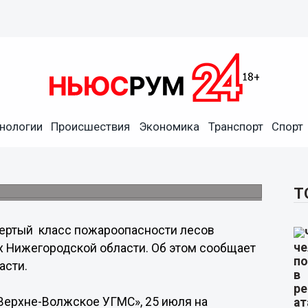
сти лесов установился в 32-
нологии
Происшествия
Экономика
Транспорт
Спорт
х Нижегородской области
установился в 12-ти муниципальном
Т
ертый класс пожароопасности лесов
х Нижегородской области. Об этом сообщает
асти.
Верхне-Волжское УГМС», 25 июля на