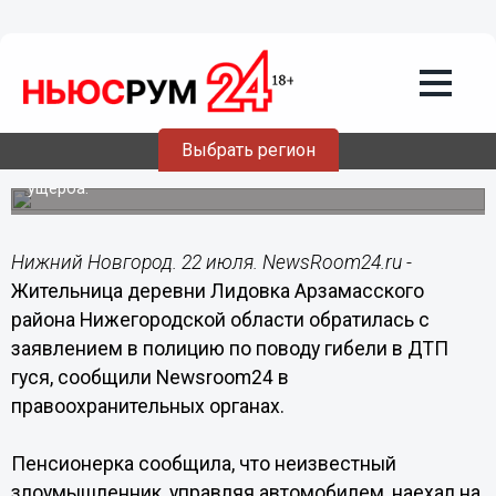
22.07.2014
11:27
Женщина обратилась с заявлением в
полицию по поводу гибели в ДТП гуся в
Арзамасском районе
Выбрать регион
Заявительница просит полицию разыскать виновника
гибели птицы для возмещения ей материального
ущерба.
Нижний Новгород. 22 июля. NewsRoom24.ru -
Жительница деревни Лидовка Арзамасского
района Нижегородской области обратилась с
заявлением в полицию по поводу гибели в ДТП
гуся, сообщили Newsroom24 в
правоохранительных органах.
Пенсионерка сообщила, что неизвестный
злоумышленник, управляя автомобилем, наехал на