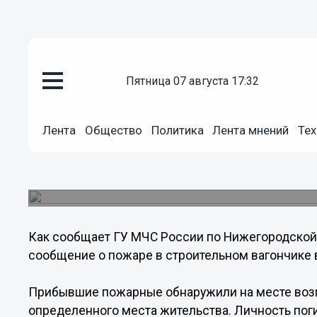
пятница 07 августа 17:32
Происшествия
Лента
Общество
Политика
Лента мнений
Тех
25.11.2013
10:32
Нижегородец погиб в горящем 
Возможная причина пожара – курение.
Как сообщает ГУ МЧС России по Нижегородской о
сообщение о пожаре в строительном вагончике 
Прибывшие пожарные обнаружили на месте возг
определенного места жительства. Личность пог