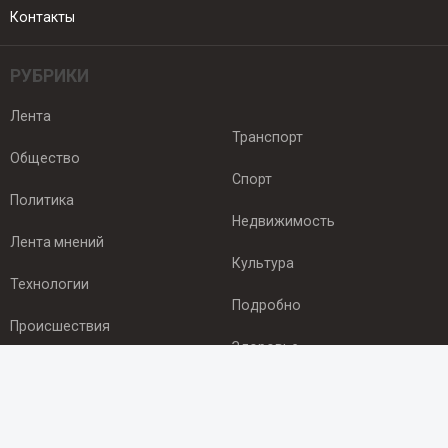
Контакты
РУБРИКИ
Лента
Транспорт
Общество
Спорт
Политика
Недвижимость
Лента мнений
Культура
Технологии
Подробно
Происшествия
Здоровье
Экономика
ПОДПИСКА
Подпишись на рассылку NEWSROOM24
и будь
в курсе новостей в своём городе: