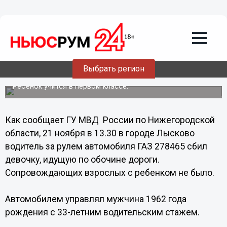
Происшествия
22.11.2013
14:18
Нижегородец на грузовике сбил
Выбрать регион
девочку в Нижегородской области
Ребенок учится в первом классе.
Как сообщает ГУ МВД России по Нижегородской
области, 21 ноября в 13.30 в городе Лысково
водитель за рулем автомобиля ГАЗ 278465 сбил
девочку, идущую по обочине дороги.
Сопровождающих взрослых с ребенком не было.
Автомобилем управлял мужчина 1962 года
рождения с 33-летним водительским стажем.