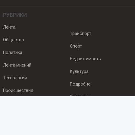
РУБРИКИ
Лента
Транспорт
Общество
Спорт
Политика
Недвижимость
Лента мнений
Культура
Технологии
Подробно
Происшествия
Здоровье
Экономика
ПОДПИСКА
Подпишись на рассылку NEWSROOM24
и будь
в курсе новостей в своём городе: