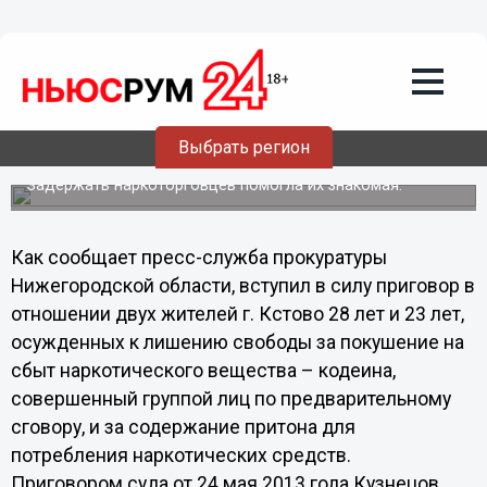
Происшествия
06.08.2013
09:05
Содержатели наркопритона осуждены
Выбрать регион
в Нижегородской области
Задержать наркоторговцев помогла их знакомая.
Как сообщает пресс-служба прокуратуры
Нижегородской области, вступил в силу приговор в
отношении двух жителей г. Кстово 28 лет и 23 лет,
осужденных к лишению свободы за покушение на
сбыт наркотического вещества – кодеина,
совершенный группой лиц по предварительному
сговору, и за содержание притона для
потребления наркотических средств.
Приговором суда от 24 мая 2013 года Кузнецов