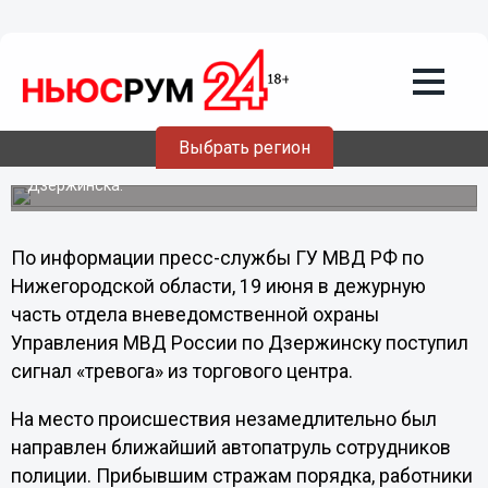
Происшествия
21.06.2013
11:54
Три пары обуви похитила нижегородка
из магазина
По «горячим следам» сотрудниками вневедомственной
Выбрать регион
охраны задержана по подозрению в совершении кражи
из обувного магазина несовершеннолетняя жительница
Дзержинска.
По информации пресс-службы ГУ МВД РФ по
Нижегородской области, 19 июня в дежурную
часть отдела вневедомственной охраны
Управления МВД России по Дзержинску поступил
сигнал «тревога» из торгового центра.
На место происшествия незамедлительно был
направлен ближайший автопатруль сотрудников
полиции. Прибывшим стражам порядка, работники