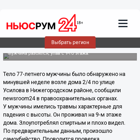
Происшествия
13.06.2013
10:06
В Нижнем Новгороде проводится
проверка обстоятельств гибели
Выбрать регион
пенсионера
Мужчина разбился, упав с 9-го этажа.
Тело 77-летнего мужчины было обнаружено на
минувшей неделе возле дома 2/4 по улице
Усилова в Нижегородском районе, сообщили
newsroom24 в правоохранительных органах.
У мужчины имелись травмы характерные для
падения с высоты. Он проживал на 9-м этаже
дома. Злоупотреблял спиртным и плохо видел.
По предварительным данным, произошло
самоубийство. Проводится проверка.