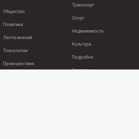
Транспорт
Общество
Спорт
Политика
Недвижимость
Лента мнений
Культура
Технологии
Подробно
Происшествия
Здоровье
Экономика
ПОДПИСКА
Подпишись на рассылку NEWSROOM24
и будь
в курсе новостей в своём городе:
Подписаться