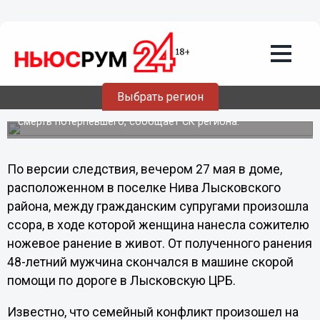
Происшествия
29.05.2012
21:33
В Нижегородской области женщина
зарезала гражданского супруга
Следственными органами возбуждено уголовное дело в
Выбрать регион
отношении 33-летней женщины, подозреваемой в
причинении тяжкого вреда здоровью, повлекшего
смерть потерпевшего, сообщает СК региона.
По версии следствия, вечером 27 мая в доме,
расположенном в поселке Нива Лысковского
района, между гражданским супругами произошла
ссора, в ходе которой женщина нанесла сожителю
ножевое ранение в живот. От полученного ранения
48-летний мужчина скончался в машине скорой
помощи по дороге в Лысковскую ЦРБ.
Известно, что семейный конфликт произошел на