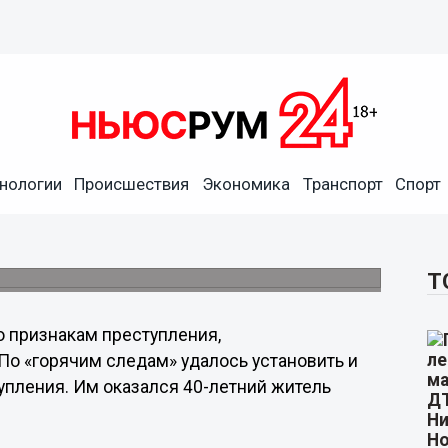
о из ревности
нологии
Происшествия
Экономика
Транспорт
Спорт
 Куйбышева Московского района Нижнего
ы с признаками насильственной смерти,
.
Т
о признакам преступления,
. По «горячим следам» удалось установить и
пления. Им оказался 40-летний житель