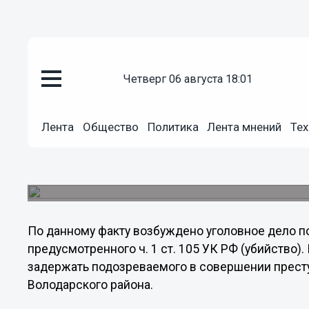
четверг 06 августа 18:01
Происшествия
22.12.2011
22:39
Нижегородец зарезал знакомог
Лента
Общество
Политика
Лента мнений
Тех
19 декабря около 20 часов у дома 2 по улице
Новгорода обнаружено тело 33-летнего мужчин
сообщает региональный следственный комитет
По данному факту возбуждено уголовное дело п
предусмотренного ч. 1 ст. 105 УК РФ (убийство)
задержать подозреваемого в совершении престу
Володарского района.