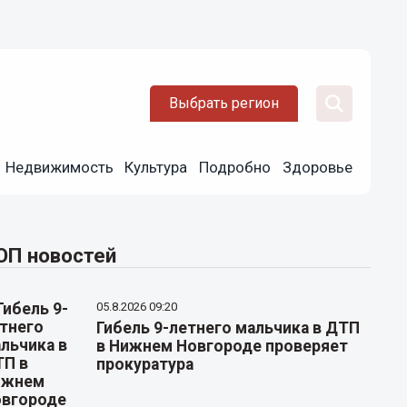
Выбрать регион
Недвижимость
Культура
Подробно
Здоровье
ОП новостей
05.8.2026 09:20
Гибель 9-летнего мальчика в ДТП
в Нижнем Новгороде проверяет
прокуратура