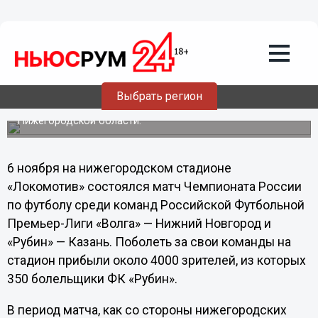
Происшествия
10.11.2011
00:02
На матче между «Волгой» и «Рубином»
болельщики сломали 30 кресел
Выбрать регион
В ходе матча за административные правонарушения
задержано 19 человек, сообщает ГУ МВД по
Нижегородской области.
6 ноября на нижегородском стадионе
«Локомотив» состоялся матч Чемпионата России
по футболу среди команд Российской Футбольной
Премьер-Лиги «Волга» — Нижний Новгород и
«Рубин» — Казань. Поболеть за свои команды на
стадион прибыли около 4000 зрителей, из которых
350 болельщики ФК «Рубин».
В период матча, как со стороны нижегородских