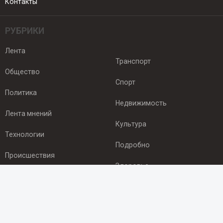
Контакты
РУБРИКИ
Лента
Транспорт
Общество
Спорт
Политика
Недвижимость
Лента мнений
Культура
Технологии
Подробно
Происшествия
Здоровье
Экономика
ПОДПИСКА
Подпишись на рассылку NEWSROOM24
и будь
в курсе новостей в своём городе: