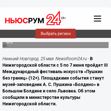
25.05.2026
15:00
В Нижегородской области пройдет
фестиваль искусств «Пушкин без
границ»
Выбрать регион
В Большом Болдине и Львовке с 5 по 7 июня состоятся
концерты, спектакли, мастер-классы и мультимедийные
шоу
Нижний Новгород. 25 мая. NewsRoom24.ru -
В
Нижегородской области с 5 по 7 июня пройдет III
Международный фестиваль искусств «Пушкин
без границ» (12+). Площадками события станут
музей-заповедник А. С. Пушкина «Болдино» в
Большом Болдине и село Львовка. Об этом
сообщили в министерстве культуры
Нижегородской области.