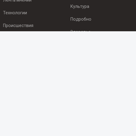
Лента мнений
Культура
Технологии
Подробно
Происшествия
Здоровье
Экономика
ПОДПИСКА
Подпишись на рассылку NEWSROOM24
и будь
в курсе новостей в своём городе:
Подписаться
© 2012 - 2025 ООО "Ньюсрум" (ИА Newsroom24 (Ньюсрум24).
Учредитель — ООО "Ньюсрум"
Свидетельство о регистрации СМИ ИА № ФС 77 - 45920 от 22.07.2011г.
выдано Федеральной службой по надзору в сфере связи,
информационных технологий и массовый коммуникаций.
Главный редактор Эмилия Ткаченко. Адрес редакции: Нижний