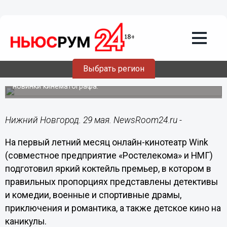
Культура
29.05.2026
21:05
Лето взяло в руки краски: Wink
представляет яркий коктейль премьер
июня
Выбрать регион
Зрителей ждет продолжение любимых сериалов и
новинки кинематографа.
Нижний Новгород. 29 мая. NewsRoom24.ru -
На первый летний месяц онлайн-кинотеатр Wink
(совместное предприятие «Ростелекома» и НМГ)
подготовил яркий коктейль премьер, в котором в
правильных пропорциях представлены детективы
и комедии, военные и спортивные драмы,
приключения и романтика, а также детское кино на
каникулы.