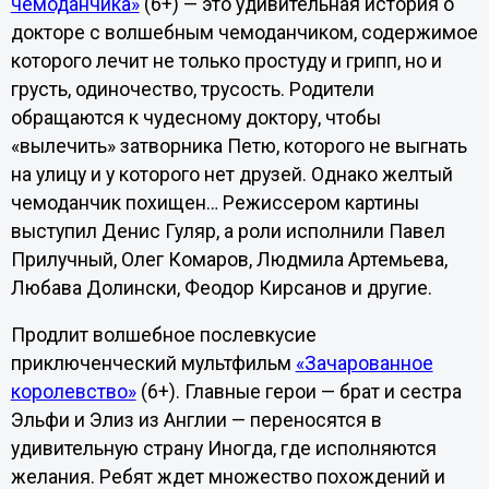
чемоданчика»
(6+) — это удивительная история о
докторе с волшебным чемоданчиком, содержимое
которого лечит не только простуду и грипп, но и
грусть, одиночество, трусость. Родители
обращаются к чудесному доктору, чтобы
«вылечить» затворника Петю, которого не выгнать
на улицу и у которого нет друзей. Однако желтый
чемоданчик похищен… Режиссером картины
выступил Денис Гуляр, а роли исполнили Павел
Прилучный, Олег Комаров, Людмила Артемьева,
Любава Долински, Феодор Кирсанов и другие.
Продлит волшебное послевкусие
приключенческий мультфильм
«Зачарованное
королевство»
(6+). Главные герои — брат и сестра
Эльфи и Элиз из Англии — переносятся в
удивительную страну Иногда, где исполняются
желания. Ребят ждет множество похождений и