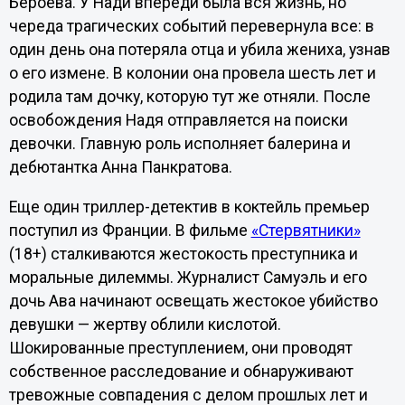
Бероева. У Нади впереди была вся жизнь, но
череда трагических событий перевернула все: в
один день она потеряла отца и убила жениха, узнав
о его измене. В колонии она провела шесть лет и
родила там дочку, которую тут же отняли. После
освобождения Надя отправляется на поиски
девочки. Главную роль исполняет балерина и
дебютантка Анна Панкратова.
Еще один триллер-детектив в коктейль премьер
поступил из Франции. В фильме
«Стервятники»
(18+) сталкиваются жестокость преступника и
моральные дилеммы. Журналист Самуэль и его
дочь Ава начинают освещать жестокое убийство
девушки — жертву облили кислотой.
Шокированные преступлением, они проводят
собственное расследование и обнаруживают
тревожные совпадения с делом прошлых лет и