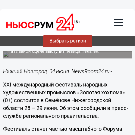
Культура
04.06.2025
17:35
Международный фестиваль НХП
«Золотая хохлома» пройдет в
Выбрать регион
Семёнове в июне
На главной сцене выступит певица Пелагея.
Нижний Новгород. 04 июня. NewsRoom24.ru -
XXI международный фестиваль народных
художественных промыслов «Золотая хохлома»
(0+) состоится в Семёнове Нижегородской
области 28 – 29 июня. Об этом сообщили в пресс-
службе регионального правительства.
Фестиваль станет частью масштабного Форума