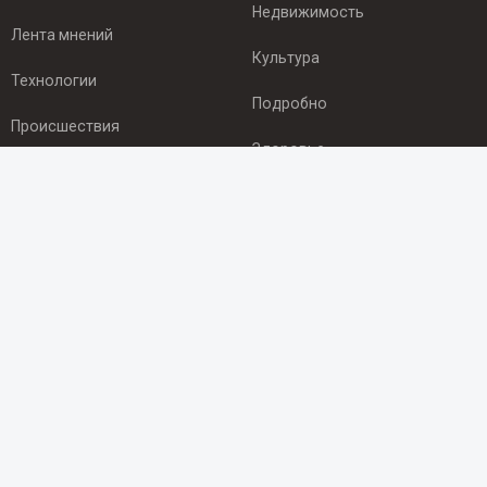
Недвижимость
Лента мнений
Культура
Технологии
Подробно
Происшествия
Здоровье
Экономика
ПОДПИСКА
Подпишись на рассылку NEWSROOM24
и будь
в курсе новостей в своём городе:
Подписаться
© 2012 - 2025 ООО "Ньюсрум" (ИА Newsroom24 (Ньюсрум24).
Учредитель — ООО "Ньюсрум"
Свидетельство о регистрации СМИ ИА № ФС 77 - 45920 от 22.07.2011г.