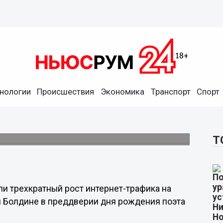
нологии
Происшествия
Экономика
Транспорт
Спорт
езко вырос накануне дня
оих произведений.
Т
и трехкратный рост интернет-трафика на
м Болдине в преддверии дня рождения поэта