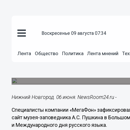
воскресенье 09 августа 07:34
Культура
06.06.2025
16:45
Лента
Общество
Политика
Лента мнений
Тех
Интерес к Большому Болдино р
рождения Пушкина
Там великий русский поэт написал более 60 св
Нижний Новгород. 06 июня. NewsRoom24.ru -
Специалисты компании «МегаФон» зафиксировал
сайт музея-заповедника А.С. Пушкина в Большо
и Международного дня русского языка.