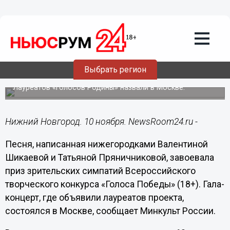
Культура
10.11.2024
11:45
Песня нижегородок завоевала
зрительский приз на патриотическом
Выбрать регион
конкурсе
Лауреатов «Голосов Родины» назвали в Москве.
Нижний Новгород. 10 ноября. NewsRoom24.ru -
Песня, написанная нижегородками Валентиной
Шикаевой и Татьяной Пряничниковой, завоевала
приз зрительских симпатий Всероссийского
творческого конкурса «Голоса Победы» (18+). Гала-
концерт, где объявили лауреатов проекта,
состоялся в Москве, сообщает Минкульт России.