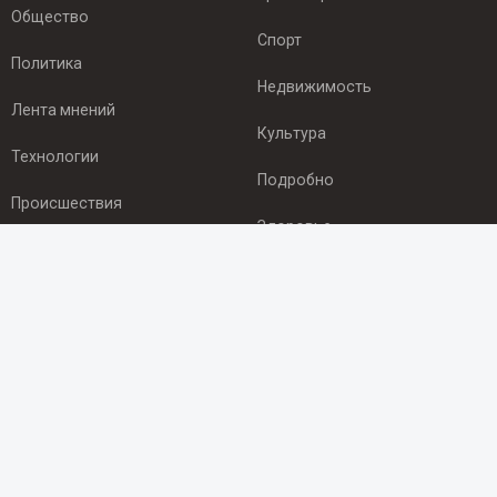
Общество
Спорт
Политика
Недвижимость
Лента мнений
Культура
Технологии
Подробно
Происшествия
Здоровье
Экономика
ПОДПИСКА
Подпишись на рассылку NEWSROOM24
и будь
в курсе новостей в своём городе:
Подписаться