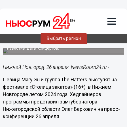
Культура
26.04.2024
12:19
Mary Gu и The Hatters выступят на
«Столице закатов» в Нижнем
Выбрать регион
Новгороде
Известны даты концертов.
Нижний Новгород. 26 апреля. NewsRoom24.ru -
Певица Mary Gu и группа The Hatters выступят на
фестивале «Столица закатов» (16+) в Нижнем
Новгороде летом 2024 года. Хедлайнеров
программы представил замгубернатора
Нижегородской области Олег Беркович на пресс-
конференции 26 апреля.