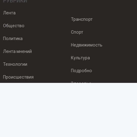
РУБРИКИ
Лента
Транспорт
Общество
Спорт
Политика
Недвижимость
Лента мнений
Культура
Технологии
Подробно
Происшествия
Здоровье
Экономика
ПОДПИСКА
Подпишись на рассылку NEWSROOM24
и будь
в курсе новостей в своём городе: