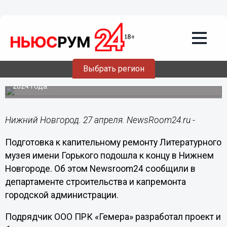
Культура
27.04.2024
16:31
«Гемера» завершила подготовку
Литературного музея к ремонту в
Нижнем Новгороде
Выбрать регион
Реставрация должна быть закончена до 24 декабря
2024 года.
Нижний Новгород. 27 апреля. NewsRoom24.ru -
Подготовка к капительному ремонту Литературного
музея имени Горького подошла к концу в Нижнем
Новгороде. Об этом Newsroom24 сообщили в
департаменте строительства и капремонта
городской администрации.
Подрядчик ООО ПРК «Гемера» разработал проект и