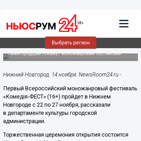
Культура
14.11.2022
17:15
«Комедiя-ФЕСТ» пройдет в Нижнем
Выбрать регион
Новгороде с 22 по 27 ноября
Нижегородцам покажут моножанровые постановки.
Нижний Новгород. 14 ноября. NewsRoom24.ru -
Первый Всероссийский моножанровый фестиваль
«Комедiя-ФЕСТ» (16+) пройдет в Нижнем
Новгороде с 22 по 27 ноября, рассказали
в департаменте культуры городской
администрации.
Торжественная церемония открытия состоится