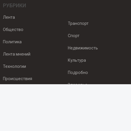
РУБРИКИ
Лента
Транспорт
Общество
Спорт
Политика
Недвижимость
Лента мнений
Культура
Технологии
Подробно
Происшествия
Здоровье
Экономика
ПОДПИСКА
Подпишись на рассылку NEWSROOM24
и будь
в курсе новостей в своём городе: