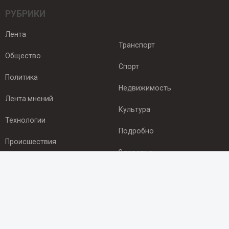
РУБРИКИ
Лента
Транспорт
Общество
Спорт
Политика
Недвижимость
Лента мнений
Культура
Технологии
Подробно
Происшествия
Здоровье
Экономика
ПОДПИСКА
Подпишись на рассылку NEWSROOM24
и будь
в курсе новостей в своём городе: