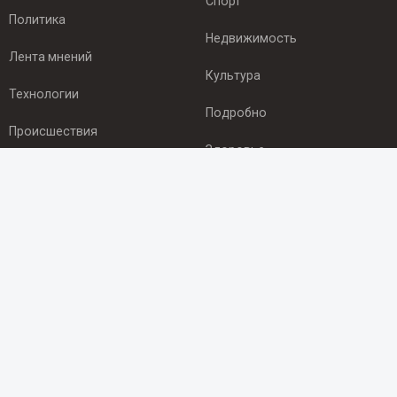
Спорт
Политика
Недвижимость
Лента мнений
Культура
Технологии
Подробно
Происшествия
Здоровье
Экономика
ПОДПИСКА
Подпишись на рассылку NEWSROOM24
и будь
в курсе новостей в своём городе:
Подписаться
© 2012 - 2025 ООО "Ньюсрум" (ИА Newsroom24 (Ньюсрум24).