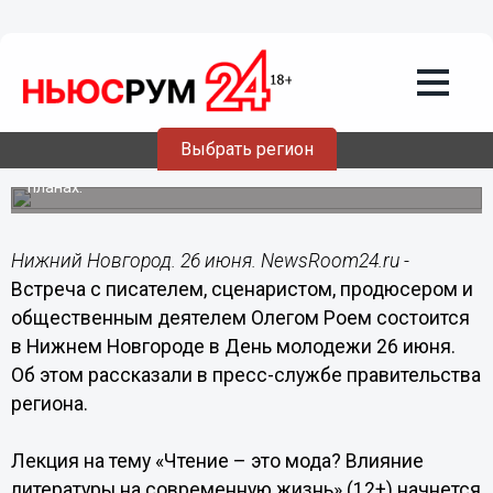
Культура
26.06.2022
13:32
Встречу с писателем Олегом Роем
организуют в Нижнем Новгороде в
День молодежи
Выбрать регион
Литератор расскажет о своих новых книгах и творческих
планах.
Нижний Новгород. 26 июня. NewsRoom24.ru -
Встреча с писателем, сценаристом, продюсером и
общественным деятелем Олегом Роем состоится
в Нижнем Новгороде в День молодежи 26 июня.
Об этом рассказали в пресс-службе правительства
региона.
Лекция на тему «Чтение – это мода? Влияние
литературы на современную жизнь» (12+) начнется