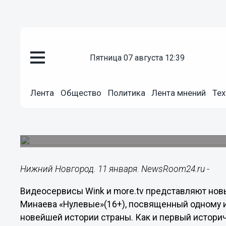
пятница 07 августа 12:39
Культура
11.01.2022
14:19
Лента
Общество
Политика
Лента мнений
Тех
Премьеру документального сер
России 2000-х покажут Wink и 
Премьера документального проекта «Нулевые» с
Нижний Новгород. 11 января. NewsRoom24.ru -
Видеосервисы Wink и more.tv представляют нов
Минаева «Нулевые»(16+), посвященный одному 
новейшей истории страны. Как и первый истори