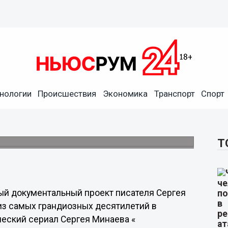
нологии
Происшествия
Экономика
Транспорт
Спорт
иала Сергея Минаева о
more.tv
остоится в 2022 году.
Т
ый документальный проект писателя Сергея
из самых грандиозных десятилетий в
ческий сериал Сергея Минаева «