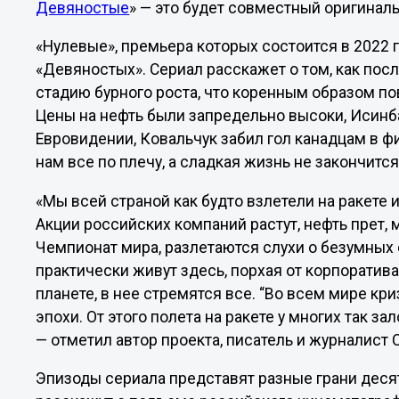
Девяностые
» — это будет совместный оригиналь
«Нулевые», премьера которых состоится в 2022
«Девяностых». Сериал расскажет о том, как пос
стадию бурного роста, что коренным образом по
Цены на нефть были запредельно высоки, Исинб
Евровидении, Ковальчук забил гол канадцам в ф
нам все по плечу, а сладкая жизнь не закончится
«Мы всей страной как будто взлетели на ракете 
Акции российских компаний растут, нефть прет,
Чемпионат мира, разлетаются слухи о безумных
практически живут здесь, порхая от корпоратива
планете, в нее стремятся все. “Во всем мире кри
эпохи. От этого полета на ракете у многих так за
— отметил автор проекта, писатель и журналист 
Эпизоды сериала представят разные грани десят