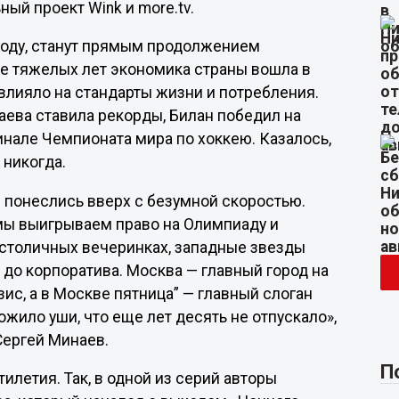
ный проект Wink и more.tv.
 году, станут прямым продолжением
ле тяжелых лет экономика страны вошла в
влияло на стандарты жизни и потребления.
аева ставила рекорды, Билан победил на
инале Чемпионата мира по хоккею. Казалось,
 никогда.
и понеслись вверх с безумной скоростью.
 мы выигрываем право на Олимпиаду и
 столичных вечеринках, западные звезды
 до корпоратива. Москва — главный город на
зис, а в Москве пятница” — главный слоган
ложило уши, что еще лет десять не отпускало»,
Сергей Минаев.
П
илетия. Так, в одной из серий авторы