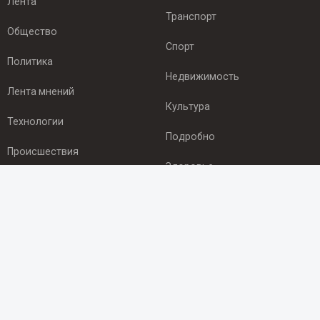
Лента
Транспорт
Общество
Спорт
Политика
Недвижимость
Лента мнений
Культура
Технологии
Подробно
Происшествия
Здоровье
Экономика
ПОДПИСКА
Подпишись на рассылку NEWSROOM24
и будь
в курсе новостей в своём городе:
Подписаться