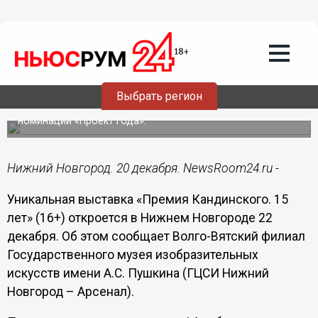
Культура
20.12.2021
13:17
Выставка «Премия Кандинского. 15
лет» откроется в нижегородском
Арсенале 22 декабря
Выбрать регион
Посетители смогут увидеть работы победителей в
номинации «Проект года».
Нижний Новгород. 20 декабря. NewsRoom24.ru -
Уникальная выставка «Премия Кандинского. 15
лет» (16+) откроется в Нижнем Новгороде 22
декабря. Об этом сообщает Волго-Вятский филиал
Государственного музея изобразительных
искусств имени А.С. Пушкина (ГЦСИ Нижний
Новгород – Арсенал).